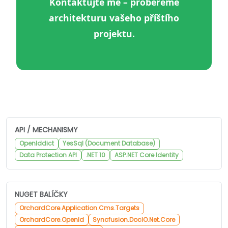
Kontaktujte mě – probereme
architekturu vašeho příštího
projektu.
API / MECHANISMY
OpenIddict
YesSql (Document Database)
Data Protection API
.NET 10
ASP.NET Core Identity
NUGET BALÍČKY
OrchardCore.Application.Cms.Targets
OrchardCore.OpenId
Syncfusion.DocIO.Net.Core