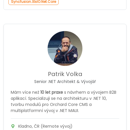
Syncfusion.XlsIO.Net.Core
Patrik Volka
Senior .NET Architekt & Vývojář
Mám více než
10 let praxe
s návrhem a vývojem B2B
aplikací. Specializuji se na architekturu v
.NET 10
,
tvorbu modulů pro
Orchard Core CMS
a
multiplatformní vývoj v
.NET MAUI
.
Kladno
,
ČR
(Remote vývoj)