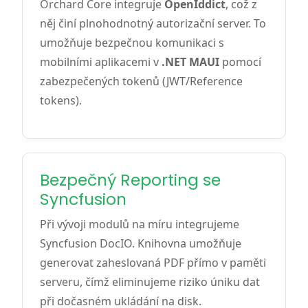
Orchard Core integruje
OpenIddict
, což z
něj činí plnohodnotný autorizační server. To
umožňuje bezpečnou komunikaci s
mobilními aplikacemi v
.NET MAUI
pomocí
zabezpečených tokenů (JWT/Reference
tokens).
Bezpečný Reporting se
Syncfusion
Při vývoji modulů na míru integrujeme
Syncfusion DocIO. Knihovna umožňuje
generovat zaheslovaná PDF přímo v paměti
serveru, čímž eliminujeme riziko úniku dat
při dočasném ukládání na disk.