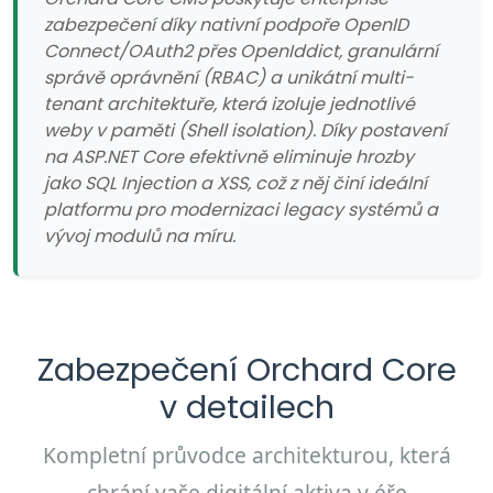
zabezpečení díky nativní podpoře OpenID
Connect/OAuth2 přes OpenIddict, granulární
správě oprávnění (RBAC) a unikátní multi-
tenant architektuře, která izoluje jednotlivé
weby v paměti (Shell isolation). Díky postavení
na ASP.NET Core efektivně eliminuje hrozby
jako SQL Injection a XSS, což z něj činí ideální
platformu pro modernizaci legacy systémů a
vývoj modulů na míru.
Zabezpečení Orchard Core
v detailech
Kompletní průvodce architekturou, která
chrání vaše digitální aktiva v éře