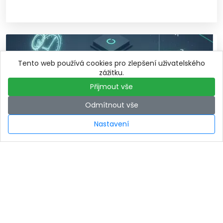
Tento web používá cookies pro zlepšení uživatelského
zážitku.
Přijmout vše
Odmítnout vše
Nastavení
Jak propojení Orchard Core a
.NET MAUI šetří váš čas i peníze
při vývoji digitálních produktů.
20. února 2026